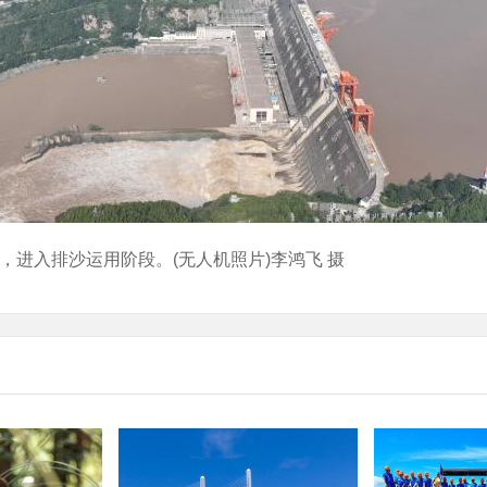
米，进入排沙运用阶段。(无人机照片)李鸿飞 摄