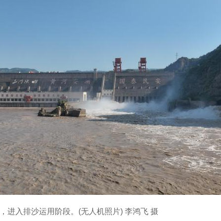
米，进入排沙运用阶段。(无人机照片) 李鸿飞 摄