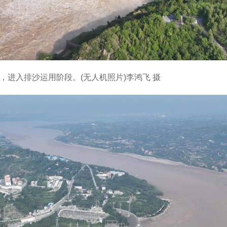
米，进入排沙运用阶段。(无人机照片)李鸿飞 摄