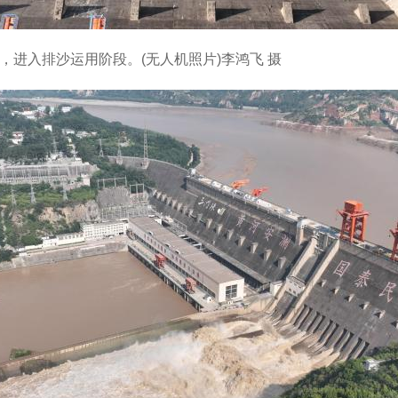
米，进入排沙运用阶段。(无人机照片)李鸿飞 摄