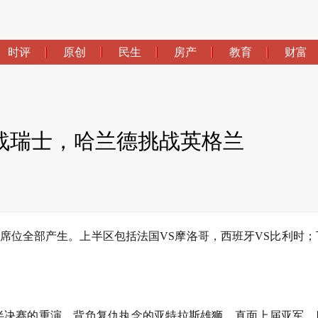
时评
原创
民生
房产
教育
财富
战瑞士，哈兰德挑战英格兰
八强席位全部产生。上半区包括法国VS摩洛哥，西班牙VS比利时；
界杯半决赛的重演，背负复仇执念的亚特拉斯雄狮，直面上届亚军。