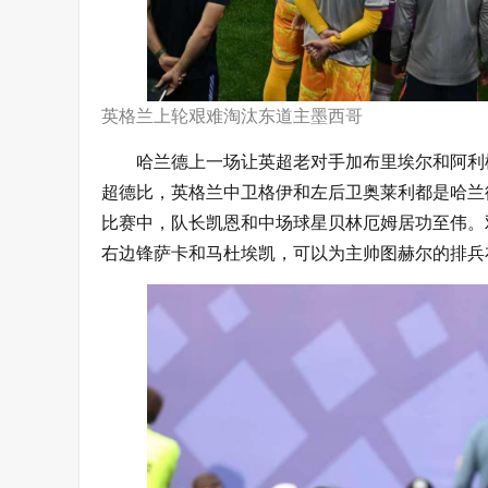
英格兰上轮艰难淘汰东道主墨西哥
哈兰德上一场让英超老对手加布里埃尔和阿利
超德比，英格兰中卫格伊和左后卫奥莱利都是哈兰
比赛中，队长凯恩和中场球星贝林厄姆居功至伟。
右边锋萨卡和马杜埃凯，可以为主帅图赫尔的排兵