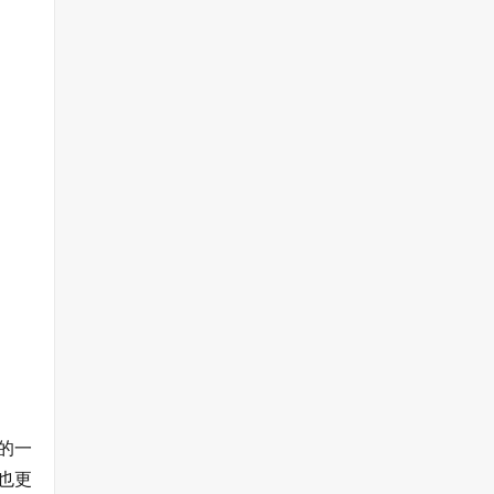
的一
也更