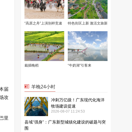
本届
场攻
巴里