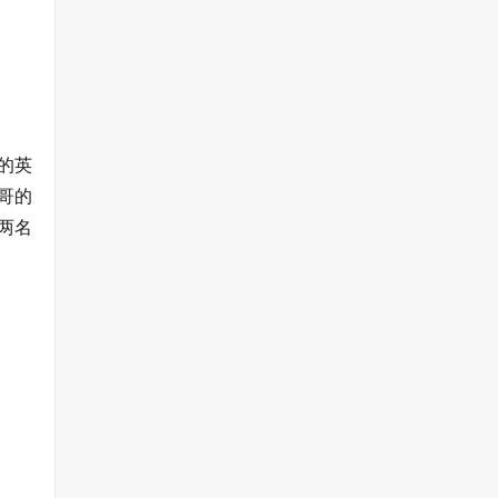
的英
哥的
两名