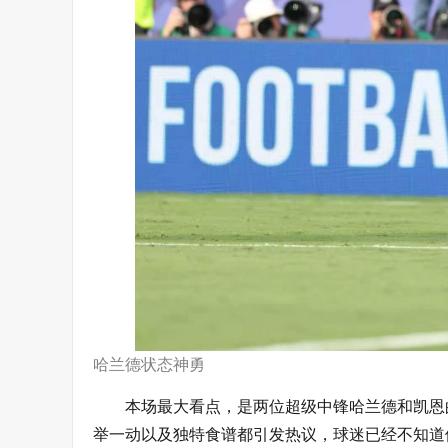
哈兰德状态神勇
本场最大看点，是两位超级中锋哈兰德和凯恩
举一动以及独特食谱都引发热议，球迷已经不知道