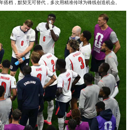
年搭档，默契无可替代，多次用精准传球为锋线创造机会。