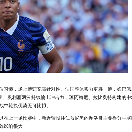
位习惯，场上博弈充满针对性。法国整体实力更胜一筹，姆巴佩
莱、奥利塞两翼持续输出冲击力，琼阿梅尼、拉比奥特构建的中
战中轮换优势无可比拟。
过在上一场比赛中，新近转投拜仁慕尼黑的摩洛哥主要得分手塞
阵影响很大，