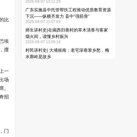
的比
巴埃
，擅
上一
出场
席。
奇招
，门