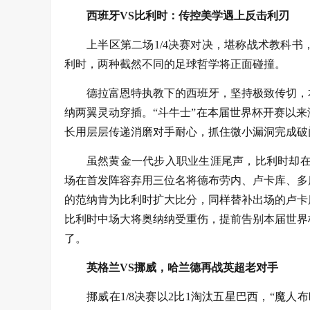
西班牙VS比利时：传控美学遇上反击利刃
上半区第二场1/4决赛对决，堪称战术教科
利时，两种截然不同的足球哲学将正面碰撞。
德拉富恩特执教下的西班牙，坚持极致传切，
纳两翼灵动穿插。“斗牛士”在本届世界杯开赛以
长用层层传递消磨对手耐心，抓住微小漏洞完成破
虽然黄金一代步入职业生涯尾声，比利时却在
场在首发阵容弃用三位名将德布劳内、卢卡库、多
的范纳肯为比利时扩大比分，同样替补出场的卢卡
比利时中场大将奥纳纳受重伤，提前告别本届世界
了。
英格兰VS挪威，哈兰德再战英超老对手
挪威在1/8决赛以2比1淘汰五星巴西，“魔