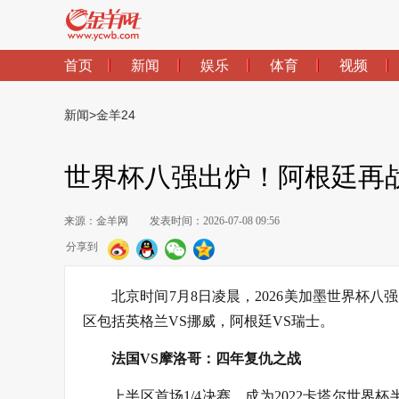
首页
新闻
娱乐
体育
视频
新闻
>
金羊24
世界杯八强出炉！阿根廷再
来源：金羊网
发表时间：2026-07-08 09:56
分享到
北京时间7月8日凌晨，2026美加墨世界杯
区包括英格兰VS挪威，阿根廷VS瑞士。
法国VS摩洛哥：四年复仇之战
上半区首场1/4决赛，成为2022卡塔尔世