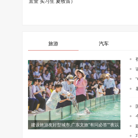
宜萱 实习生 夏牧笛）