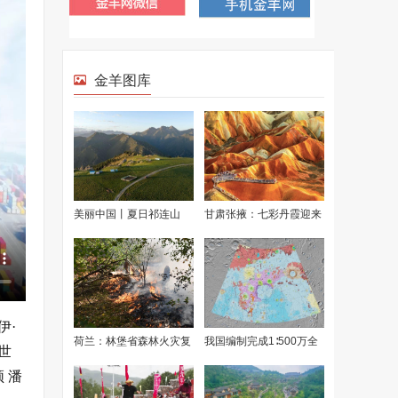
伊·
世
 潘