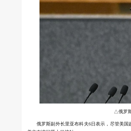
△俄罗
俄罗斯副外长里亚布科夫6日表示，尽管美国