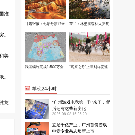
国准
突。
和美
俄。
健龙