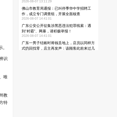
示。
辨识
、唯
州教
方特