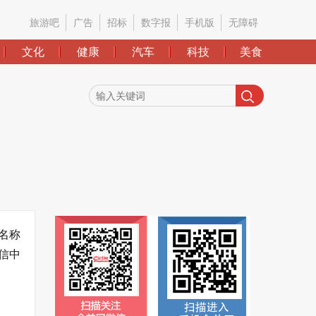
旅游吧
广告
招标
数字报
手机版
无障碍
文化
健康
汽车
科技
美食
名称
信中