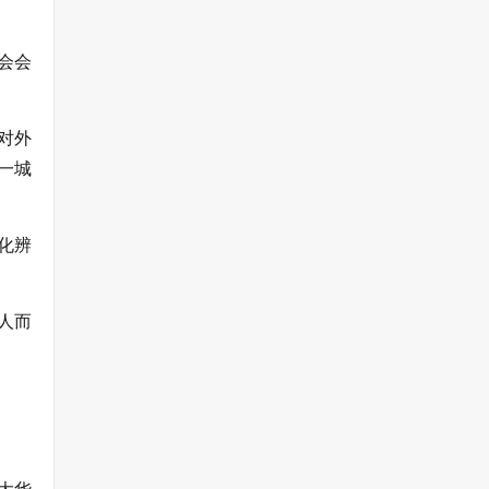
会会
对外
一城
化辨
人而