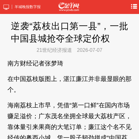
羊城晚报数字报
逆袭“荔枝出口第一县”，一批
中国县城抢夺全球定价权
21世纪经济报道
2026-07-07
南方财经记者张梦琦
在中国荔枝版图上，湛江廉江并非最显眼的那
个。
海南荔枝上市早，凭借“第一口鲜”在国内市场
赚足溢价；广东茂名坐拥全球最大荔枝产区，
靠体量引来果商的大笔订单；廉江这个名不见
经传的粤西小城，凭一股子韧劲拼成“中国荔