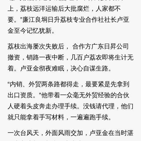
上，荔枝远洋运输后大批腐烂，人家都不
要。”廉江良垌日升荔枝专业合作社社长卢亚
金至今记忆犹新。
荔枝出海屡次失败后， 合作方广东日昇公司
撤资，销路一夜中断，几百户荔农即将生计无
着。卢亚金彻夜难眠，决心自谋生路。
“内销、外贸两条路都得走，最要紧是先拿到
出口资质。”他带着一众毫无外贸经验的合伙
人硬着头皮奔走办理手续。没钱请代理，他们
就只能拿着手写材料，一遍遍跑手续。
一次台风天，外面风雨交加，卢亚金在当时湛