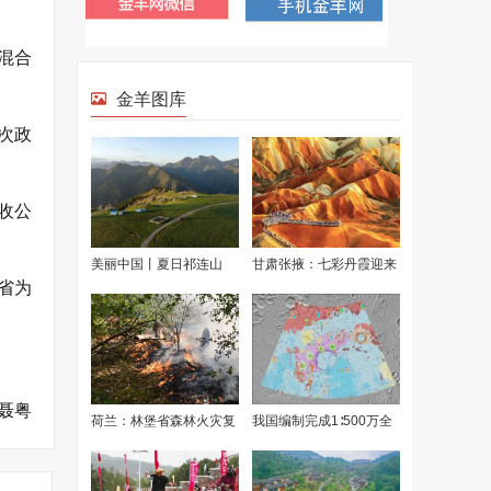
混合
次政
收公
省为
聂粤