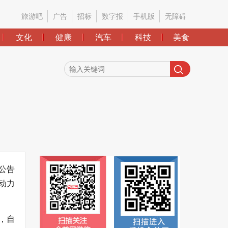
旅游吧
广告
招标
数字报
手机版
无障碍
文化
健康
汽车
科技
美食
公告
动力
，自