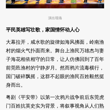
演出现场
平民英雄写壮歌，家国情怀动人心
大幕拉开，咸水歌的旋律如海风拂面，岭南渔
村的烟火气扑面而来。舞台上渔民万雄杰与妻
子海花相依相守的日常，让人仿佛回到了百年
前莞邑渔村的宁静岁月。然而鸦片流毒横行，
国门破碎飘摇，这群不起眼的渔民百姓毅然挺
身而出。
粤剧《平安带》以第一次鸦片战争前后东莞虎
门百姓抗英史实为背景，将叙事视角从人们熟