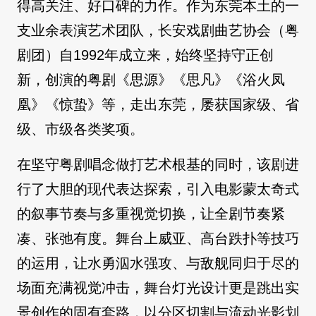
得高关注、好口碑的力作。作为东莞本土的一
支业余表演艺术团队，长安戏剧曲艺协会（粤
剧团）自1992年成立来，始终坚持守正创
新，创演的粤剧《思源》《思凡》《浴火凤
凰》《惊蛰》等，走出东莞，屡获国家级、省
级、市级各类奖项。
在坚守粤剧唱念做打艺术根基的同时，该剧进
行了大胆的现代表达探索，引入电影蒙太奇式
的叙事节奏与多重视觉切换，让全剧节奏紧
凑、张弛有度。舞台上威亚、高台跌扑等技巧
的运用，让水勇泅水强攻、与敌舰同归于尽的
场面充满视觉冲击，舞台灯光设计更是跳出实
景创作的固有套路，以分区切割与流动光影划