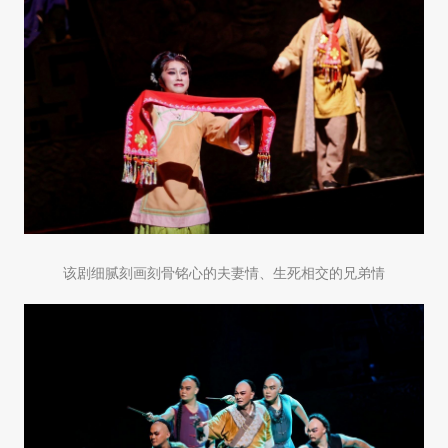
该剧细腻刻画刻骨铭心的夫妻情、生死相交的兄弟情