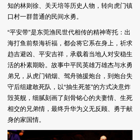
知的林则徐、关天培等历史人物，转向虎门镇
口村一群普通的民间水勇。
“平安带”是东莞渔民世代相传的精神寄托：出
海打鱼前祭海祈福，都会将它系在身上，祈求
趋吉避凶、平安吉祥，承载着当地人对安稳生
活的朴素期盼。故事中平民英雄万雄杰与水勇
弟兄，从虎门销烟、驾舟驰援炮台，到炮台失
守后组建敢死队，以“抽生死签”的方式决意炸
毁英舰，细腻刻画了刻骨铭心的夫妻情、生死
相交的兄弟情，最终升华为义无反顾、勇于献
身的家国情。