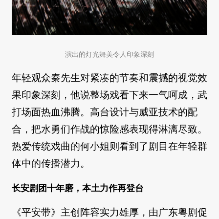
演出的灯光舞美令人印象深刻
年轻观众秦先生对紧凑的节奏和震撼的视觉效
果印象深刻，他说整场戏看下来一气呵成，武
打场面热血沸腾。高台设计与威亚技术的配
合，把水勇们作战的惊险感表现得淋漓尽致。
热爱传统戏曲的何小姐则看到了剧目在年轻群
体中的传播潜力。
长安剧团十年磨，本土力作再登台
《平安带》主创阵容实力雄厚，由广东粤剧促