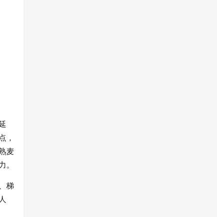
延
点，
熟麦
力。
、梯
人