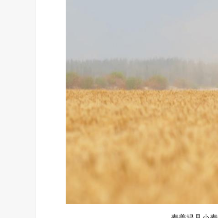
麦盖提县小麦