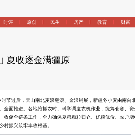
时评
原创
民生
房产
教育
财富
山 夏收逐金满疆原
芒种时节过后，天山南北麦浪翻滚、金浪铺展，新疆冬小麦由南向
开、全面推进。各地抢抓农时、科学调度农机作业，统筹仓容、资
、收储全链条工作，全力确保夏粮颗粒归仓、优粮优价、农户增
乡村振兴筑牢丰收根基。