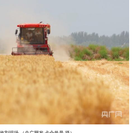
收割现场 （央广网发 卡合热曼 摄）