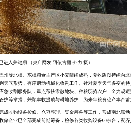
已进入关键期 （央广网发 阿依古丽·外力 摄）
巴州等北疆、东疆粮食主产区小麦陆续成熟，夏收版图持续向北
判天气形势，有序启动机械化收割工作。针对夏季天气多变的特
应急收割服务队，重点帮扶零散地块、种粮弱势农户，全力规避
管护等举措，兼顾丰收提质与耕地养护，为来年粮食稳产丰产蓄
完成收购设备检修、仓容整理、资金筹备等工作，形成南北联动
收储企业已全部完成前期筹备，检修各类收购设备60余台，配齐