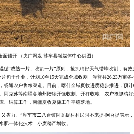
全面铺开 （央广网发 莎车县融媒体中心供图）
遵循“成熟一片、收割一片”原则，抢抓晴好天气错峰收割，有效
片包干作业，计划10至15天完成全域收割；泽普县26.23万亩冬
，畅通农户售粮渠道。目前，喀什全域夏收进度稳步推进，预计
、阿克苏等南疆各地州陆续开镰收割、开秤收粮，农户抢抓晴好
库、结算工作，南疆夏收夏储工作平稳落地。
时又省力。”库车市二八台镇阿瓦提村村民阿不来提·阿吾提表示
水肥一体化技术，小麦稳产增收。