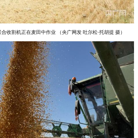
合收割机正在麦田中作业 （央广网发 吐尔松·托胡提 摄）