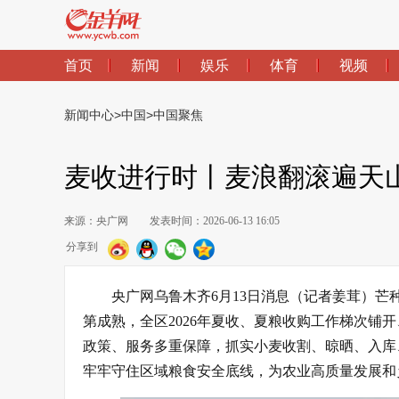
首页
新闻
娱乐
体育
视频
新闻中心
>
中国
>
中国聚焦
麦收进行时丨麦浪翻滚遍天
来源：央广网
发表时间：2026-06-13 16:05
分享到
央广网乌鲁木齐6月13日消息（记者姜茸）
第成熟，全区2026年夏收、夏粮收购工作梯次铺
政策、服务多重保障，抓实小麦收割、晾晒、入库
牢牢守住区域粮食安全底线，为农业高质量发展和