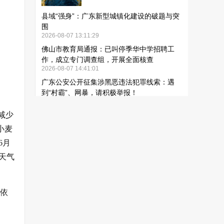
减少
小麦
6月
天气
，依