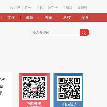
旅游吧
广告
招标
数字报
手机版
无障碍
文化
健康
汽车
科技
美食
北次
金、
收，