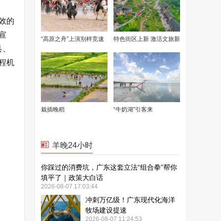
效的
宣
县、
程机