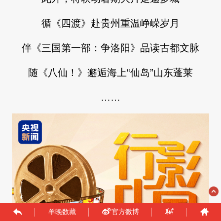
循《四渡》赴贵州重温峥嵘岁月
伴《三国第一部：争洛阳》品读古都文脉
随《八仙！》邂逅海上“仙岛”山东蓬莱
……
羊晚数藏
官方微博