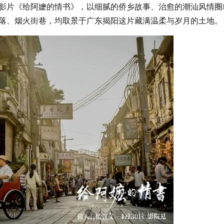
影片《给阿嬷的情书》，以细腻的侨乡故事、治愈的潮汕风情圈
落、烟火街巷，均取景于广东揭阳这片藏满温柔与岁月的土地。