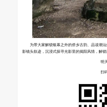
为带大家解锁银幕之外的侨乡古韵、品读潮汕
影镜头轨迹，沉浸式探寻光影里的揭阳风情，解锁
明
扫