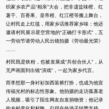
织家乡农产品“相亲”大会，把非遗盐味橙、红
薯干、百香果、皇帝柑、红江橙等搬上舞台，
让村民走上红毯，用家乡话推荐家乡味；他还
邀请村民展示星空营地的“正确打卡形式”，五
一劳动节请劳动人民出镜拍摄《劳动最光荣》
……
村民既是铁粉，也被发展成“共创合伙人”，从
无声画面到出镜“演戏”，一起为家乡代言。
而李想那一身衬衫加西装裤打扮，也成为他宣
传福光村的标志性形象。他拍摄的走访孤寡老
人视频，吸引了陌生网友自发捐物资；他记录
的乡村变化和村晚，引得在外游子转赞支持。