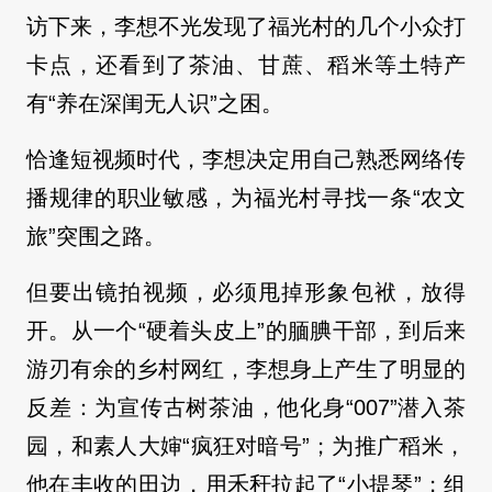
访下来，李想不光发现了福光村的几个小众打
卡点，还看到了茶油、甘蔗、稻米等土特产
有“养在深闺无人识”之困。
恰逢短视频时代，李想决定用自己熟悉网络传
播规律的职业敏感，为福光村寻找一条“农文
旅”突围之路。
但要出镜拍视频，必须甩掉形象包袱，放得
开。从一个“硬着头皮上”的腼腆干部，到后来
游刃有余的乡村网红，李想身上产生了明显的
反差：为宣传古树茶油，他化身“007”潜入茶
园，和素人大婶“疯狂对暗号”；为推广稻米，
他在丰收的田边，用禾秆拉起了“小提琴”；组