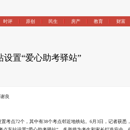
时评
原创
民生
房产
教育
财富
站设置“爱心助考驿站”
 谢良
置考点72个，其中有38个考点邻近地铁站。6月3日，记者获悉
近考点车站设置“爱心助考驿站”，多举措为考生和家长打造安全、