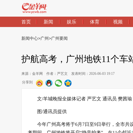
首页
新闻
娱乐
体育
视频
新闻中心
>
广州
>
广州要闻
护航高考，广州地铁11个车
来源：金羊网
作者：严艺文
发表时间：2026-06-03 19:17
分享到
文/羊城晚报全媒体记者 严艺文 通讯员 樊茜瑜
图/通讯员提供
今年广州高考将于6月7日至9日举行，全市共设
考期间，广州地铁将开启“静音护考”，在11个邻