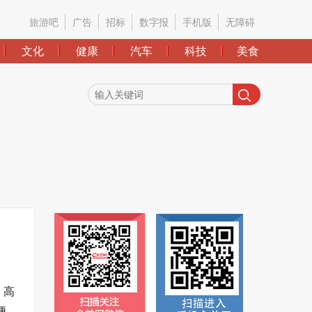
旅游吧
广告
招标
数字报
手机版
无障碍
文化
健康
汽车
科技
美食
，高
便