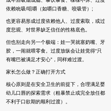
成年后吸烟成瘾、暴饮暴食、喋喋不休、过度
依赖吮吸/咀嚼（如嚼口香糖、咬吸管）;
也更容易形成过度依赖他人、过度索取，或过
度悲观、对世界缺乏信任的性格底色。
但也别走向另一个极端：娃一哭就塞奶嘴、牙
胶，一闹就喂零食。过度放纵会让娃觉得“只
有嘴巴被满足才安心”，同样难过渡。
家长怎么做？正确打开方式
核心原则是在安全卫生的前提下，合理满足婴
幼儿口唇的探索需求（粗暴禁止或完全放任都
不利于口欲期的顺利过渡）。