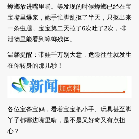
蟑螂放进嘴里嚼。等发现的时候蟑螂已经在宝
宝嘴里爆浆，她手忙脚乱抠了半天，只抠出来
一条虫腿。宝宝第二天拉了6次吐了2次，排
泄物里能看到蟑螂残体。
温馨提醒：带娃千万别大意，危险往往就发生
在你转身的那几秒！
各位宝爸宝妈，看着宝宝把小手、玩具甚至脚
丫子都塞进嘴里啃，是不是又好奇又有点担
心？