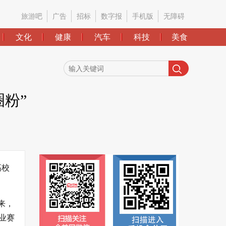
旅游吧
广告
招标
数字报
手机版
无障碍
文化
健康
汽车
科技
美食
粉”
高校
来，
业赛