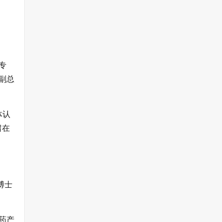
专
副总
体认
留在
博士
药产