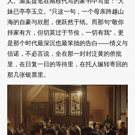
人。淑柔提笔在南枝代写的家书中写道：“大
妹已亭亭玉立。”只这一句，一个母亲跨越山
海的自豪与欣慰，便跃然于纸。而那句“敬你
持家有方，但切莫过于节俭，一切有我”，更
是那个时代最深沉也最笨拙的告白——情义与
信诺，不必言说，全在那一封封泛黄的侨批
里，在日复一日的等待里，在托人辗转寄回的
那几张银票里。