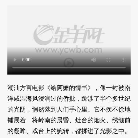
潮汕方言电影《给阿嬷的情书》，像一封被南
洋咸湿海风浸润过的侨批，跋涉了半个多世纪
的光阴，悄然落到人们手心里。它不疾不徐地
铺展着，将岭南的晨昏、灶台的烟火、绣绷前
的凝眸、戏台上的婉转，都揉进了光影之中。