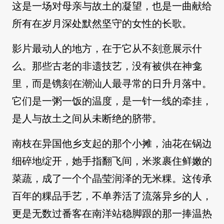
这是一场对母亲与故土的凝望，也是一曲献给
所有在岁月深处默然坚守的女性的长歌。
影片最动人的地方，在于它从不刻意展示什
么。那些古老的非遗技艺，没有被供在神龛
里，而是镌刻在潮汕人最寻常的日升月落中。
它们是一粥一饭的温度，是一针一线的牵挂，
是人与故土之间从未断绝的脐带。
南枝在异国他乡支起的那个小摊，油花在锅边
细碎地绽开，她手指翻飞间，米浆裹住鲜嫩的
菜蔬，成了一个个晶莹润泽的无米粿。这传承
百年的粿品手艺，不单养活了流落异乡的人，
更是无数过番客在南洋站稳脚跟的那一捧温热