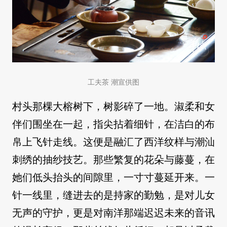
工夫茶 潮宣供图
村头那棵大榕树下，树影碎了一地。淑柔和女
伴们围坐在一起，指尖拈着细针，在洁白的布
帛上飞针走线。这便是融汇了西洋纹样与潮汕
刺绣的抽纱技艺。那些繁复的花朵与藤蔓，在
她们低头抬头的间隙里，一寸寸蔓延开来。一
针一线里，缝进去的是持家的勤勉，是对儿女
无声的守护，更是对南洋那端迟迟未来的音讯