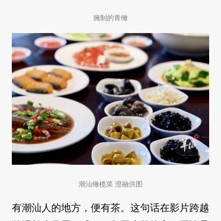
腌制的青橄
潮汕橄榄菜 澄融供图
有潮汕人的地方，便有茶。这句话在影片跨越