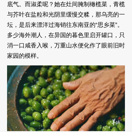
底气。而淑柔呢？她在灶间腌制橄榄菜，青榄
与芥叶在盐粒和光阴里缓慢交糅，那乌亮的一
坛，是后来漂洋过海销往东南亚的“思乡菜”。
多少海外潮人，在异国的暮色里启开罐口，只
消一口咸香入喉，万重山水便化作了眼前旧时
家园的模样。