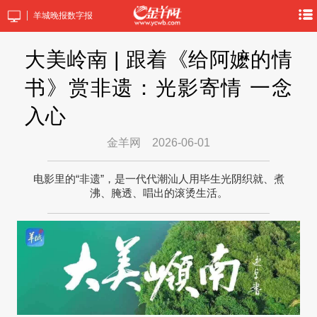
羊城晚报数字报
大美岭南 | 跟着《给阿嬷的情
书》赏非遗：光影寄情 一念
入心
金羊网
2026-06-01
电影里的“非遗”，是一代代潮汕人用毕生光阴织就、煮
沸、腌透、唱出的滚烫生活。