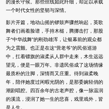
的漫长守候。那些丝线如此纤细，却足以承载
一个时代女性的坚韧与深情。
影片开篇，地动山摇的锣鼓声骤然响起，英歌
舞者们画着脸谱，手持木槌，腾挪击打，那股
子“中华战舞”的刚劲雄浑，让银幕前的观众都
为之震颤。也正是在这“营老爷”的民俗巡游
中，扛着镖旗的淑柔从人群中走来，木生远远
望见，便是一眼万年。非遗民俗成了这场情缘
最质朴的注脚，深情而又庄重。待到淑柔晚
年，陪伴她度过闲暇光阴的，是那委婉轻俏的
潮剧唱腔。四百余年的古老声腔，像一脉温润
的溪流，浸润了她一生的悲喜，戏里戏外，皆
是人生。