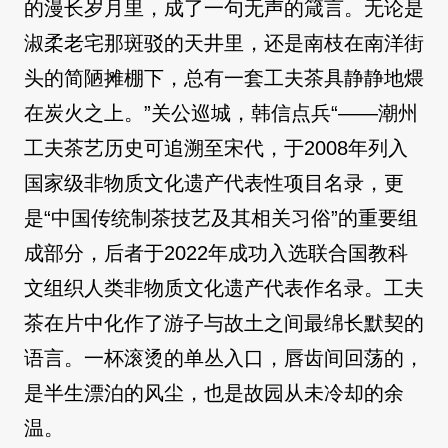
的漫长岁月里，成了一句无声的箴言。无论是
淑柔老宅那斑驳的天井里，还是南枝在南洋街
头的简陋摊棚下，总有一套工夫茶具静静地煨
在炭火之上。”关公巡城，韩信点兵“——潮州
工夫茶艺历史可追溯至宋代，于2008年列入
国家级非物质文化遗产代表性项目名录，更
是“中国传统制茶技艺及其相关习俗”的重要组
成部分，后者于2022年成功入选联合国教科
文组织人类非物质文化遗产代表作名录。工夫
茶在片中化作了游子与故土之间最绵长默契的
语言。一杯滚烫的单丛入口，唇齿间回荡的，
是半生漂泊的风尘，也是故园从未冷却的余
温。