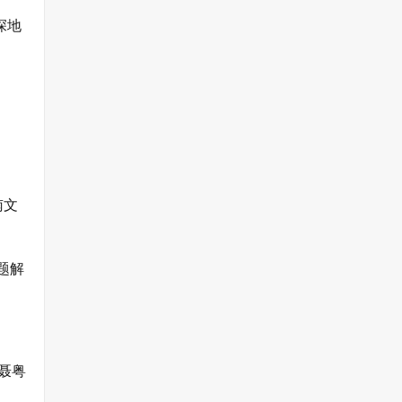
深地
南文
题解
聂粤