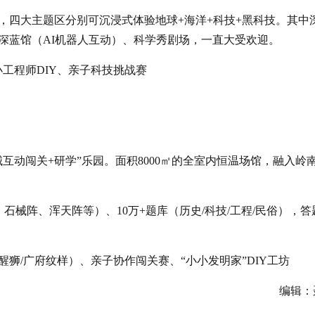
，四大主题区分别可沉浸式体验地球+海洋+科技+黑科技。其中
深蓝馆（AI机器人互动）、科学秀剧场，一直大受欢迎。
工程师DIY、亲子科技挑战赛
互动闯关+研学”乐园。面积8000㎡的全室内恒温场馆，融入岭
石械阵、浑天阵等）、10万+题库（历史/科技/工程/民俗），答
狮/广府纹样）、亲子协作闯关赛、“小小发明家”DIY工坊
编辑：