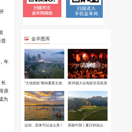
开
质
科普
，年
、长
等原
成为