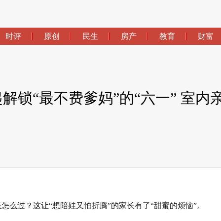
时评
原创
民生
房产
教育
财富
起解锁“最不费爹妈”的“六一” 室
该怎么过？这让“想陪娃又怕折腾”的家长有了“甜蜜的烦恼”。