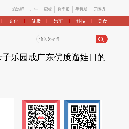
旅游吧
广告
招标
数字报
手机版
无障碍
文化
健康
汽车
科技
美食
内亲子乐园成广东优质遛娃目的