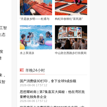
工智
生态
发
增
来，
以智