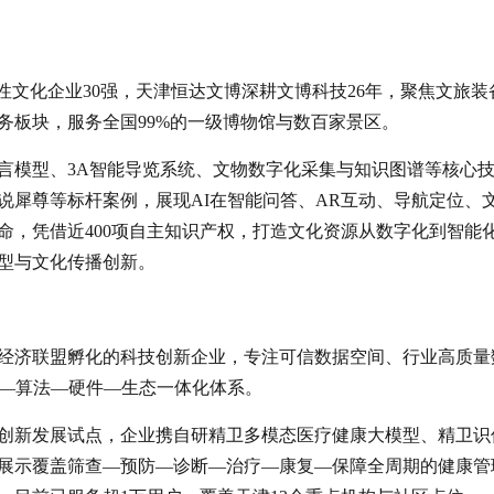
性文化企业30强，天津恒达文博深耕文博科技26年，聚焦文旅装
务板块，服务全国99%的一级博物馆与数百家景区。
言模型、3A智能导览系统、文物数字化采集与知识图谱等核心
说犀尊等标杆案例，展现AI在智能问答、AR互动、导航定位、
命，凭借近400项自主知识产权，打造文化资源从数字化到智能
型与文化传播创新。
数字经济联盟孵化的科技创新企业，专注可信数据空间、行业高质量
据—算法—硬件—生态一体化体系。
创新发展试点，企业携自研精卫多模态医疗健康大模型、精卫识
展示覆盖筛查—预防—诊断—治疗—康复—保障全周期的健康管