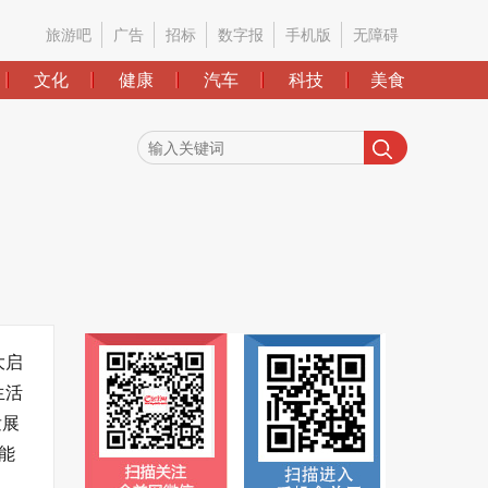
旅游吧
广告
招标
数字报
手机版
无障碍
文化
健康
汽车
科技
美食
大启
生活
发展
能