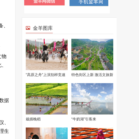
备、
技
文物
化、
数据
仪、
理生