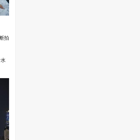
断拍
于水