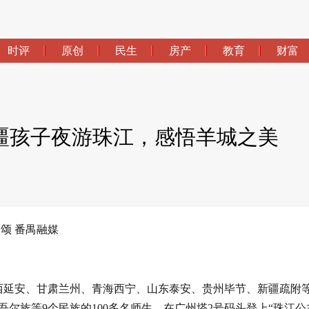
时评
原创
民生
房产
教育
财富
疆孩子夜游珠江，感悟羊城之美
杨颂 番禺融媒
西延安、甘肃兰州、青海西宁、山东泰安、贵州毕节、新疆疏附等
尔族等9个民族的100多名师生，在广州塔2号码头登上“珠江公