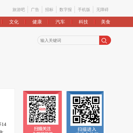
旅游吧
广告
招标
数字报
手机版
无障碍
文化
健康
汽车
科技
美食
14
主