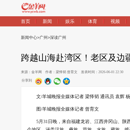
首页
新闻
娱乐
体育
视频
新闻中心
>
广州
>
深读广州
跨越山海赴湾区！老区及边
来源：金羊网
作者：梁怿韬 曾育文
发表时间：2026-06-01 22:30
分享到
文/羊城晚报全媒体记者 梁怿韬 通讯员 袁辉 
图/羊城晚报全媒体记者 曾育文
5月31日晚，来自福建龙岩、江西井冈山、陕
个地区，涵盖汉族、彝族、苗族、水族、藏族、维吾