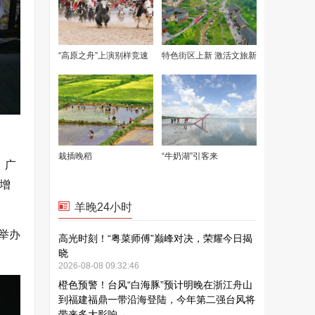
，广
增
举办