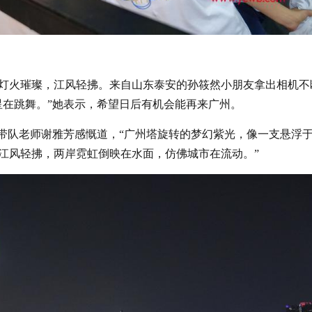
力
灯火璀璨，江风轻拂。来自山东泰安的孙筱然小朋友拿出相机不
星在跳舞。”她表示，希望日后有机会能再来广州。
的带队老师谢雅芳感慨道，“广州塔旋转的梦幻紫光，像一支悬浮
江风轻拂，两岸霓虹倒映在水面，仿佛城市在流动。”