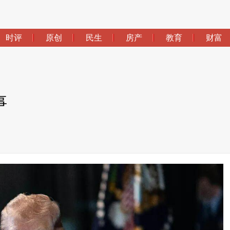
时评
原创
民生
房产
教育
财富
事