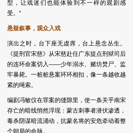
型，让戏迷们也能体验到不一样的观剧感
受。”
悬疑叙事，观众入戏
演出之时，台下座无虚席，台上悬念丛生。
《提刑官宋慈》从宋慈赴任广东提点刑狱司后
的连环命案切入——少年溺水、赌坊焚尸、监
牢暴毙。一桩桩悬案环环相扣，像一条越收越
紧的绳索。
编剧冯敏仪在罪案的缝隙里，使一条关乎南宋
存亡的暗线悄然浮现：蒙古刺事者潜伏渗透，
毒杀阴谋暗流涌动，抗蒙名将的安危牵动着整
个朝局的命脉。