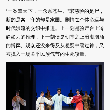
“一案牵天下，一念系苍生。”宋慈验的是尸，
断的是案，守的却是家国。剧情在个体命运与
时代洪流的交织中推进。上一刻是验尸台上冷
静如刀的推理，下一刻便是朝堂之上暗潮汹涌
的博弈。观众还没来得及从悬疑中缓过神，又
被拽入一场关乎民族气节的生死较量。