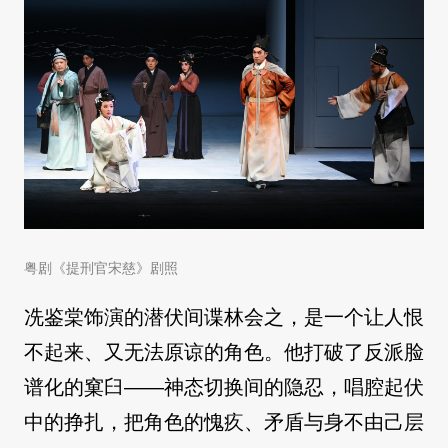
粤剧《提刑官宋慈》剧照
冼鉴棠饰演的潜伏间谍林会之，是一个让人恨
不起来、又无法原谅的角色。他打破了反派脸
谱化的窠臼——神态切换间的隐忍，唱腔起伏
中的挣扎，把角色的愧疚、矛盾与身不由己层