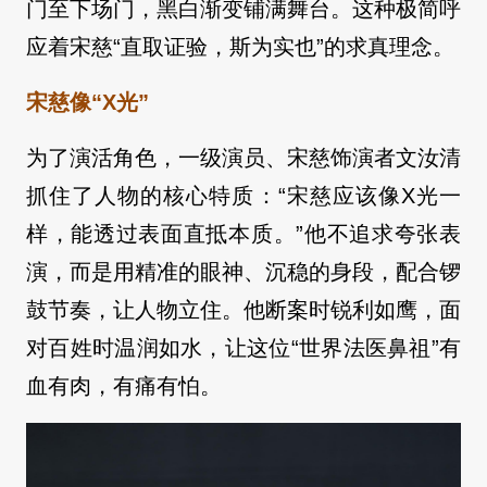
门至下场门，黑白渐变铺满舞台。这种极简呼
应着宋慈“直取证验，斯为实也”的求真理念。
宋慈像“X光”
为了演活角色，一级演员、宋慈饰演者文汝清
抓住了人物的核心特质：“宋慈应该像X光一
样，能透过表面直抵本质。”他不追求夸张表
演，而是用精准的眼神、沉稳的身段，配合锣
鼓节奏，让人物立住。他断案时锐利如鹰，面
对百姓时温润如水，让这位“世界法医鼻祖”有
血有肉，有痛有怕。