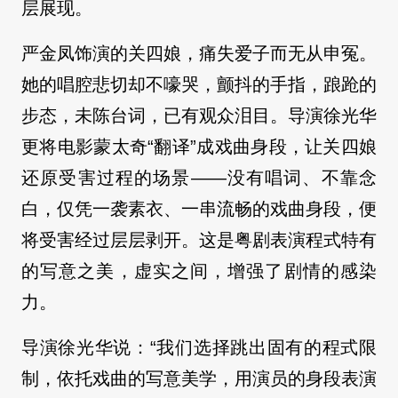
层展现。
严金凤饰演的关四娘，痛失爱子而无从申冤。
她的唱腔悲切却不嚎哭，颤抖的手指，踉跄的
步态，未陈台词，已有观众泪目。导演徐光华
更将电影蒙太奇“翻译”成戏曲身段，让关四娘
还原受害过程的场景——没有唱词、不靠念
白，仅凭一袭素衣、一串流畅的戏曲身段，便
将受害经过层层剥开。这是粤剧表演程式特有
的写意之美，虚实之间，增强了剧情的感染
力。
导演徐光华说：“我们选择跳出固有的程式限
制，依托戏曲的写意美学，用演员的身段表演