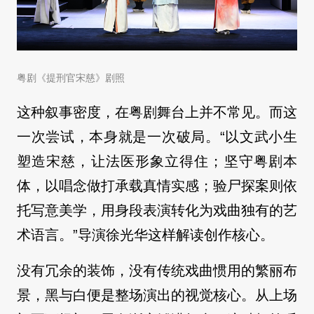
粤剧《提刑官宋慈》剧照
这种叙事密度，在粤剧舞台上并不常见。而这
一次尝试，本身就是一次破局。“以文武小生
塑造宋慈，让法医形象立得住；坚守粤剧本
体，以唱念做打承载真情实感；验尸探案则依
托写意美学，用身段表演转化为戏曲独有的艺
术语言。”导演徐光华这样解读创作核心。
没有冗余的装饰，没有传统戏曲惯用的繁丽布
景，黑与白便是整场演出的视觉核心。从上场