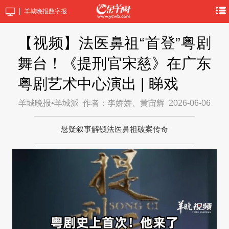
羊城晚报数字报
【视频】法医鼻祖“首登”粤剧
舞台！《提刑官宋慈》在广东
粤剧艺术中心演出 | 睇戏
羊城晚报•羊城派
作者：李娇娇、黄宙辉
2026-06-06
悬疑叙事解锁法医鼻祖破案传奇