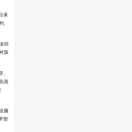
目承
判、
深圳
对策
济、
化咨
效
业服
术智