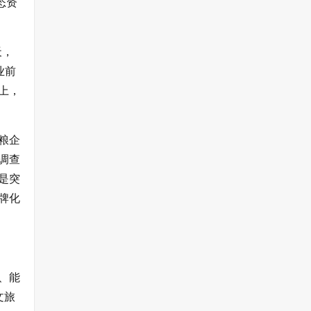
态资
天，
业前
上，
粮企
调查
是突
牌化
、能
文旅