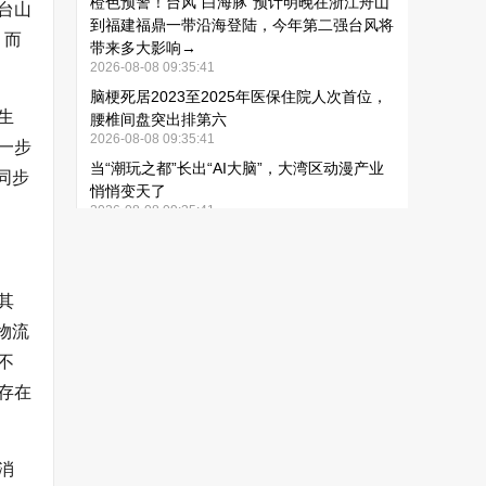
台山
，而
生
一步
同步
其
物流
不
存在
消