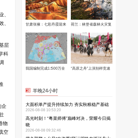
业、
效、
基层
学科
调
推
的企
壮
港物
载空