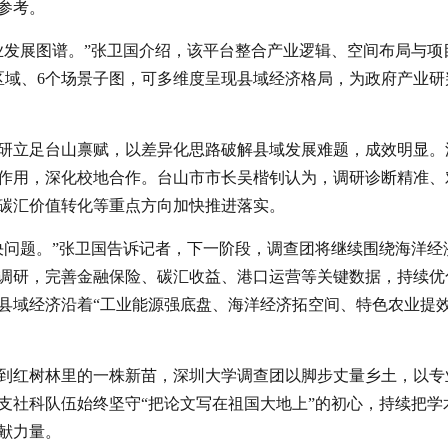
参考。
业发展图谱。”张卫国介绍，该平台整合产业逻辑、空间布局与项
空间区域、6个场景子图，可多维度呈现县域经济格局，为政府产业研
研立足台山禀赋，以差异化思路破解县域发展难题，成效明显。
作用，深化校地合作。台山市市长吴楷钊认为，调研诊断精准、
碳汇价值转化等重点方向加快推进落实。
决问题。”张卫国告诉记者，下一阶段，调查团将继续围绕海洋经
调研，完善金融保险、碳汇收益、港口运营等关键数据，持续优
县域经济沿着“工业能源强底盘、海洋经济拓空间、特色农业提
到红树林里的一株新苗，深圳大学调查团以脚步丈量乡土，以专
支社科队伍始终坚守“把论文写在祖国大地上”的初心，持续把学
献力量。