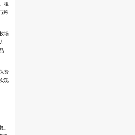
、租
与跨
牧场
力
品
保费
实现
复。