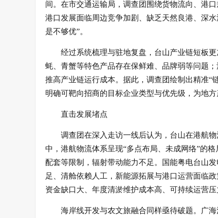
间。在市交通运输局，调查团围绕货物流向、港口
港口发展面临周边竞争加剧、缺乏天然良港、深水
是不够优”。
经过系统梳理与驻地复盘，台山产业链短板更
蚝、青蟹等特色产品存在保鲜难、品牌弱等问题；
推高产业链运行成本。据此，调查团绘制出精准“
明确可靶向招商的目标企业类型与优先级，为地方
直击发展堵点
调查团在深入走访一线后认为，台山在港航物
中，港航物流体系呈现“多点布局、未成网络”的
配套等限制，辐射带动能力不足。国能粤电台山发
足、清舱依赖人工，新能源拓展与港口运营面临政
资金缺口大、年度清淤维护成本高、可持续运营压
海岸线开发与农文旅融合同样亟待破题。广海