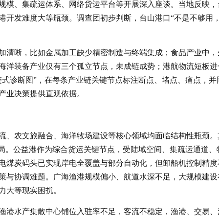
规模、集疏运体系、网络货运平台等开展深入座谈。当地反映，
港开发难度大等瓶颈。调查团初步判断，台山港口“不是不够用
加清晰，比如金属加工缺少精密制造与终端集成；食品产业中，
海洋装备产业仅有三个孤立节点，未成链成势；港航物流短板进
链式诊断图”，在每条产业链关键节点标注断点、堵点、痛点，并
产业决策提供直观依据。
流、农文旅融合、海洋牧场建设等核心领域均面临结构性瓶颈。
格局。公益港作为综合货运关键节点，受陆域空间、集疏运通道、
电煤炭码头已实现岸电全覆盖与部分自动化，但卸船机控制精度
策与协调难题。广海渔港规模偏小、航道水深不足，大规模建设
力大等现实困扰。
渔港水产集散中心铺位入驻率不足，客流不稳定，渔港、交易、