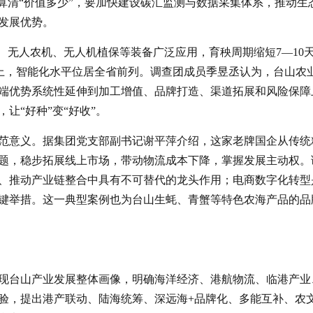
算清“价值多少”，要加快建设碳汇监测与数据采集体系，推动生
发展优势。
、无人农机、无人机植保等装备广泛应用，育秧周期缩短7—10
以上，智能化水平位居全省前列。调查团成员季昱丞认为，台山农
端优势系统性延伸到加工增值、品牌打造、渠道拓展和风险保障
让“好种”变“好收”。
范意义。据集团党支部副书记谢平萍介绍，这家老牌国企从传统
题，稳步拓展线上市场，带动物流成本下降，掌握发展主动权。
、推动产业链整合中具有不可替代的龙头作用；电商数字化转型
键举措。这一典型案例也为台山生蚝、青蟹等特色农海产品的品
现台山产业发展整体画像，明确海洋经济、港航物流、临港产业
验，提出港产联动、陆海统筹、深远海+品牌化、多能互补、农