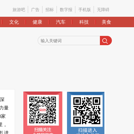
旅游吧
广告
招标
数字报
手机版
无障碍
文化
健康
汽车
科技
美食
深
力量
8家
里，
扎进