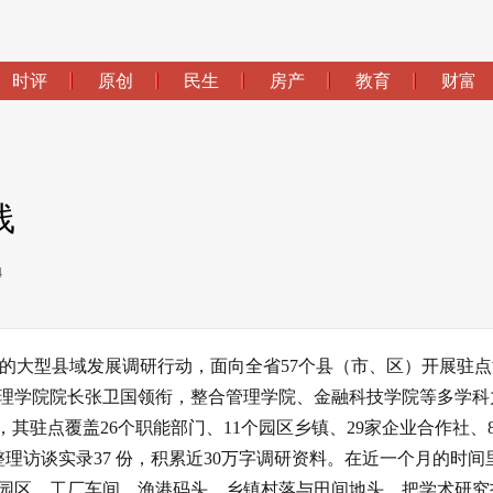
时评
原创
民生
房产
教育
财富
线
4
织的大型县域发展调研行动，面向全省57个县（市、区）开展驻点
理学院院长张卫国领衔，整合管理学院、金融科技学院等多学科
其驻点覆盖26个职能部门、11个园区乡镇、29家企业合作社、
整理访谈实录37 份，积累近30万字调研资料。在近一个月的时间
园区、工厂车间、渔港码头、乡镇村落与田间地头，把学术研究