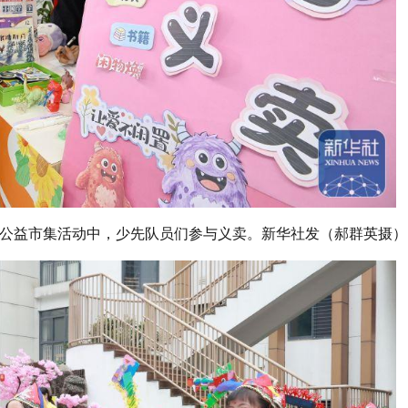
红领巾公益市集活动中，少先队员们参与义卖。新华社发（郝群英摄）