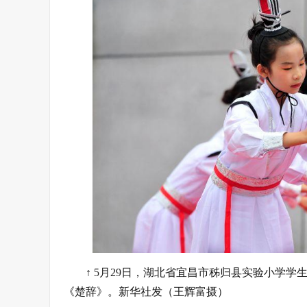
↑ 5月29日，湖北省宜昌市秭归县实验小学学
《楚辞》。新华社发（王辉富摄）