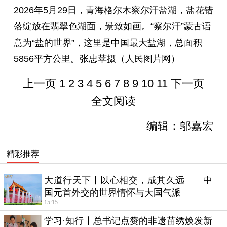
2026年5月29日，青海格尔木察尔汗盐湖，盐花错
落绽放在翡翠色湖面，景致如画。“察尔汗”蒙古语
意为“盐的世界”，这里是中国最大盐湖，总面积
5856平方公里。张忠苹摄（人民图片网）
上一页
1
2
3
4
5
6
7
8
9
10
11
下一页
全文阅读
编辑：邬嘉宏
精彩推荐