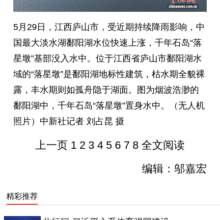
5月29日，江西庐山市，受近期持续降雨影响，中
国最大淡水湖鄱阳湖水位快速上涨，千年石岛“落
星墩”基部没入水中。位于江西省庐山市鄱阳湖水
域的“落星墩”是鄱阳湖地标性建筑，枯水期全貌裸
露，丰水期则如孤舟隐于湖面。图为烟波浩渺的
鄱阳湖中，千年石岛“落星墩”置身水中。（无人机
照片）中新社记者 刘占昆 摄
上一页
1
2
3
4
5
6
7
8
全文阅读
编辑：邬嘉宏
精彩推荐