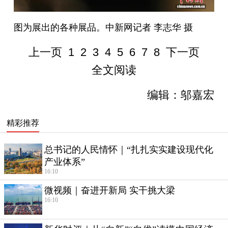
图为展出的各种展品。中新网记者 李志华 摄
上一页
1
2
3
4
5
6
7
8
下一页
全文阅读
编辑：邬嘉宏
精彩推荐