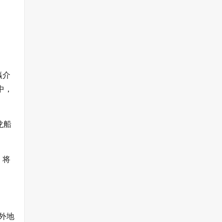
瀛介
中，
龙船
，将
外地