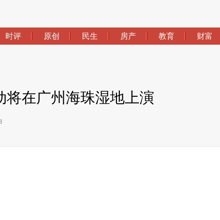
时评
原创
民生
房产
教育
财富
动将在广州海珠湿地上演
8