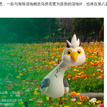
悉，一款与海珠湿地栖息鸟类苍鹭为原形的湿地IP，也将在第八