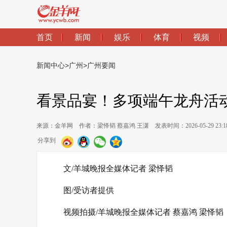
首页
新闻
娱乐
体育
视频
新闻中心
>
广州
>
广州要闻
看景品宴！多项端午龙舟活
来源：金羊网
作者：梁怿韬 蔡嘉鸿 王潇
发表时间：2026-05-29 23:1
分享到
文/羊城晚报全媒体记者 梁怿韬
图/受访者提供
视频拍摄/羊城晚报全媒体记者 蔡嘉鸿 梁怿韬