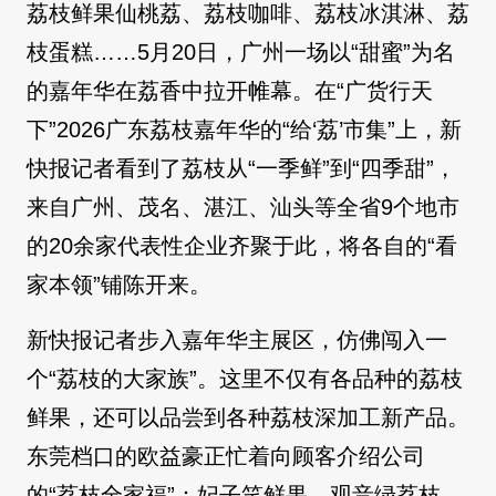
荔枝鲜果仙桃荔、荔枝咖啡、荔枝冰淇淋、荔
枝蛋糕……5月20日，广州一场以“甜蜜”为名
的嘉年华在荔香中拉开帷幕。在“广货行天
下”2026广东荔枝嘉年华的“给‘荔’市集”上，新
快报记者看到了荔枝从“一季鲜”到“四季甜”，
来自广州、茂名、湛江、汕头等全省9个地市
的20余家代表性企业齐聚于此，将各自的“看
家本领”铺陈开来。
新快报记者步入嘉年华主展区，仿佛闯入一
个“荔枝的大家族”。这里不仅有各品种的荔枝
鲜果，还可以品尝到各种荔枝深加工新产品。
东莞档口的欧益豪正忙着向顾客介绍公司
的“荔枝全家福”：妃子笑鲜果、观音绿荔枝