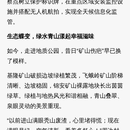
察点树立保护标识牌，在重点区域安装监控设
施并搭配无人机航拍，实现全天候信息化监
管。
生态蝶变，绿水青山漾起幸福滋味
如今，走进地质公园，昔日“矿山伤疤”早已换
了模样。
基隆矿山破损边坡绿植繁茂，飞蛾岭矿山阶梯
清晰、边坡稳固，锦安矿山裸露地块长出茵茵
绿草。绿植与地热风光和谐相融，青山叠翠、
泉眼灵动的美景重现。
“以前进山满眼秃山废渣，心里堵得慌；现在