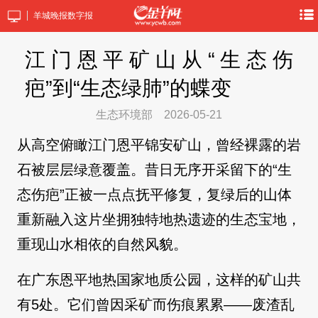
羊城晚报数字报
江门恩平矿山从“生态伤
疤”到“生态绿肺”的蝶变
生态环境部
2026-05-21
从高空俯瞰江门恩平锦安矿山，曾经裸露的岩
石被层层绿意覆盖。昔日无序开采留下的“生
态伤疤”正被一点点抚平修复，复绿后的山体
重新融入这片坐拥独特地热遗迹的生态宝地，
重现山水相依的自然风貌。
在广东恩平地热国家地质公园，这样的矿山共
有5处。它们曾因采矿而伤痕累累——废渣乱