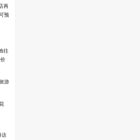
店再
可预
舱往
，价
旅游
花
游达