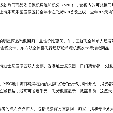
多款热门商品依旧累积房晚和积分（SNP），套餐内的可兑换门
海乐高乐园度假区铂金年卡在飞猪618首发上线，全年365天均
货的明星商品悉数回归，且性价比更优。如，国航飞全球单人经济
不含税次卡、东方航空惊喜飞行经济舱单程机票次卡等爆款商品
海迪士尼度假区双人套票、香港迪士尼乐园一日门票套餐、长隆
MSC地中海邮轮等在内的大牌“好券”已于5月6日开抢，消费者
的大额立减权益，最高可省近千元。飞猪数据显示，截至目前，这些大
消费者的投入双双扩大。包括飞猪官方直播间、淘宝主播和专业旅