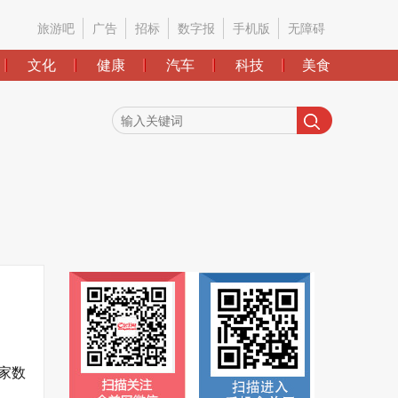
旅游吧
广告
招标
数字报
手机版
无障碍
文化
健康
汽车
科技
美食
家数