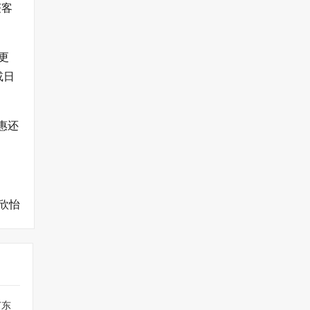
获客
更
或日
优惠还
欣怡