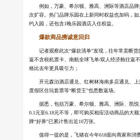
例如，万豪、希尔顿、雅高、洲际等酒店品牌
次扩容。热门品牌乐园在上新同时权益也加码，如上
约入园，还包含1晚乐园酒店入住权益。
爆款商品携诚意回归
记者观察此次“爆款清单”发现，往年常卖断
返不含税机票卡、南航全球飞单/双人经济舱往返
格比去年更具吸引力；
开元森泊酒店通兑、红树林海南多店通兑、上
度假区住玩套票等“断货王”也悉数返场。
据悉，包括万豪、希尔顿、雅高、洲际、凯悦、
0.1元至6.18元不等，即可购买相应活动商品
牌“好券”已累计售出近10万张。
值得一提的是，飞猪在今年618面向商家和