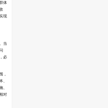
群体
收
实现
。当
问
，必
围，
本、
施、
相对