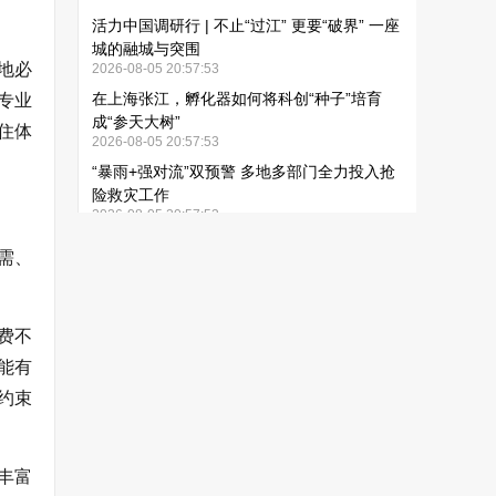
地必
专业
住体
需、
费不
能有
约束
丰富