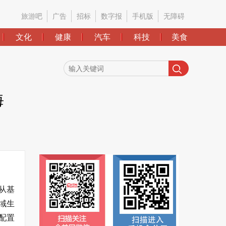
旅游吧
广告
招标
数字报
手机版
无障碍
文化
健康
汽车
科技
美食
海
从基
域生
配置