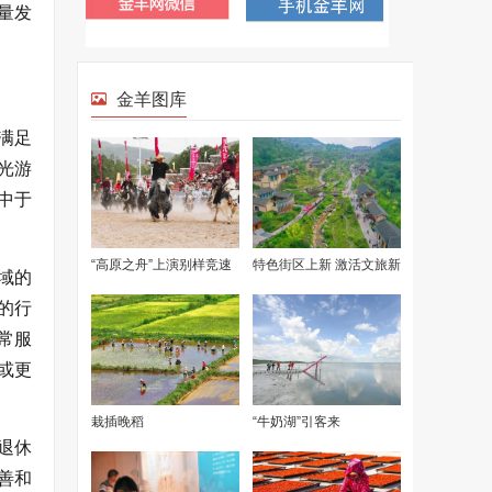
量发
满足
光游
中于
域的
的行
常服
或更
退休
善和