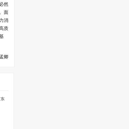
必然
。面
力消
高质
基
孟卿