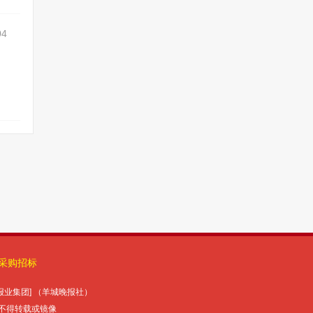
采购招标
报报业集团] （羊城晚报社）
未经授权许可，不得转载或镜像