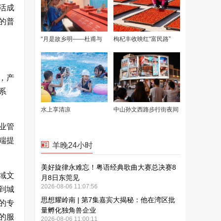
活成
的普
，产
系
业管
端提
域文
到城
的专
的服