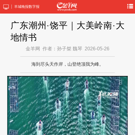
羊城晚报数字报
广东潮州·饶平｜大美岭南·大
地情书
金羊网
作者：孙子桀 魏琴
2026-05-26
海到尽头天作岸，山登绝顶我为峰。