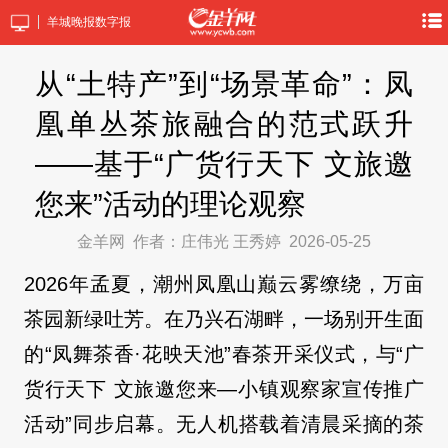
羊城晚报数字报
从“土特产”到“场景革命”：凤
凰单丛茶旅融合的范式跃升
——基于“广货行天下 文旅邀
您来”活动的理论观察
金羊网
作者：庄伟光 王秀婷
2026-05-25
2026年孟夏，潮州凤凰山巅云雾缭绕，万亩
茶园新绿吐芳。在乃兴石湖畔，一场别开生面
的“凤舞茶香·花映天池”春茶开采仪式，与“广
货行天下 文旅邀您来—小镇观察家宣传推广
活动”同步启幕。无人机搭载着清晨采摘的茶