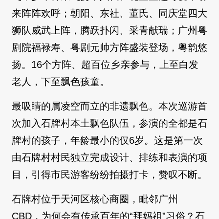
来阵阵欢呼；朝阳、东社、董氏、同庆堂四大
狮队威武上阵，腾跃扑闪、采青献瑞；广州粤
剧院福禄寿、粤剧元帅方阵盛装登场，粤韵悠
扬。16个方阵、超百位乡亲参与，上至白发
老人，下至飘色孩童。
最吸睛的属凌空而立的非遗飘色。本次巡游首
次加入石牌村本土飘色队伍，参演的全都是石
牌村的孩子，年龄最小的仅6岁。这是第一次
由石牌村村民独立完成设计、排练和表演的项
目，引得市民游客纷纷拍摄打卡，赞叹不断。
石牌村位于天河区核心商圈，毗邻广州
CBD，为何会有传承百年的“拜妈祖”习俗？石