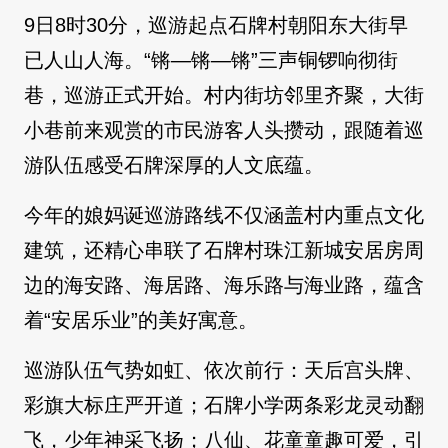
9日8时30分，巡游起点石牌村朝阳东大街早
已人山人海。“锵—锵—锵”三声铜锣响彻街
巷，巡游正式开始。村内街坊邻里齐聚，大街
小巷前来观赏的市民游客人头攒动，跟随着巡
游队伍感受石牌深厚的人文底蕴。
今年的娘妈诞巡游路线不仅涵盖村内重点文化
建筑，还精心串联了石牌村珠江新城安居房周
边的海安路、海居路、海乐路与海业路，蕴含
着“安居乐业”的美好寓意。
巡游队伍气势如虹、依次前行：天后宫头牌、
彩旗大标庄严开道；石牌小学两条彩龙灵动翻
飞，少年神采飞扬；八仙、花童童趣可爱，引