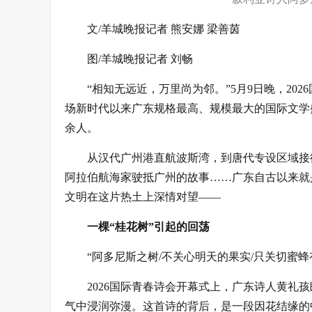
文/羊城晚报记者 熊安娜 梁善茵
图/羊城晚报记者 刘畅
“相知无远近，万里尚为邻。”5月9日晚，20
场新时代以来广东规格最高、规模最大的国际文学
余人。
从汉代广州港直航波斯湾，到唐代专设区域接
阿拉伯航海家驶抵广州的故事……广东自古以来就
文明在这片热土上深情对望——
一棵“桂花树”引起的回荡
“阿多尼斯之树/不关心明天的果实/只关切蜜蜂
2026国际青春诗会开幕式上，广东诗人黄
气中浸润弥漫。这首诗的背后，是一段因花结缘的