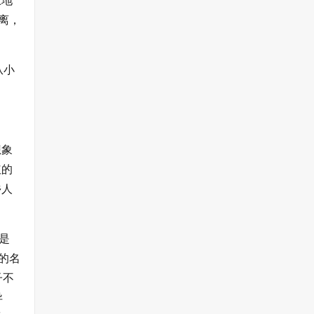
土地
离，
从小
想象
红的
乡人
是
的名
子不
异