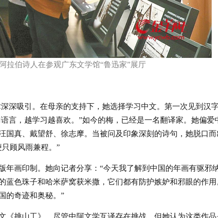
的阿拉伯诗人在参观广东文学馆“鲁迅家”展厅
术深深吸引。在母亲的支持下，她选择学习中文。第一次见到汉
门语言，越学习越喜欢。”如今的梅，已经是一名翻译家。她偏爱
汪国真、戴望舒、徐志摩。当被问及印象深刻的诗句，她脱口而
只顾风雨兼程。”
木版年画印制。她向记者分享：“今天我了解到中国的年画有驱邪
的蓝色珠子和哈米萨窝获米撒，它们都有防护嫉妒和邪眼的作用
国的奇迹和奥秘。”
文《挑山工》。尽管中阿文学互译存在挑战，但她认为这类作品