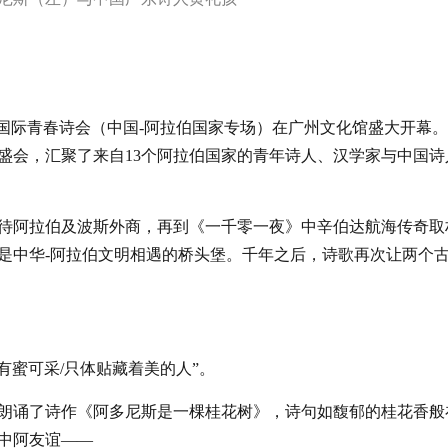
26国际青春诗会（中国-阿拉伯国家专场）在广州文化馆盛大开幕
盛会，汇聚了来自13个阿拉伯国家的青年诗人、汉学家与中国诗
待阿拉伯及波斯外商，再到《一千零一夜》中辛伯达航海传奇取
是中华-阿拉伯文明相遇的桥头堡。千年之后，诗歌再次让两个
有蜜可采/只体贴藏着美的人”。
礼孩朗诵了诗作《阿多尼斯是一棵桂花树》，诗句如馥郁的桂花香般
中阿友谊——