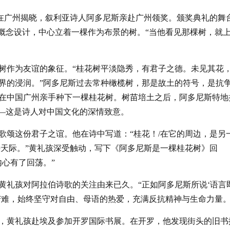
歌奖”在广州揭晓，叙利亚诗人阿多尼斯亲赴广州领奖。颁奖典礼的舞
为概念设计，中心立着一棵作为布景的树。“当他看见那棵树，就
树作为友谊的象征。“桂花树平淡隐秀，有君子之德。未见其花
界的浸润。”阿多尼斯过去常种橄榄树，那是故土的符号，是抗
在中国广州亲手种下一棵桂花树。树苗培土之后，阿多尼斯特地
——这是诗人对中国文化的深情致意。
歌颂这份君子之谊。他在诗中写道：“桂花！/在它的周边，是另
待天际。”黄礼孩深受触动，写下《阿多尼斯是一棵桂花树》回
心有了回荡。”
黄礼孩对阿拉伯诗歌的关注由来已久。“正如阿多尼斯所说‘语言
苦难，始终坚守对自由、母语的热爱，充满反抗精神与生命力量。
5年，黄礼孩赴埃及参加开罗国际书展。在开罗，他发现街头的旧书