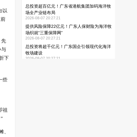
台以
上前
，先
争与
折下
一些
即祖
”
摊、