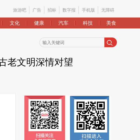
旅游吧
广告
招标
数字报
手机版
无障碍
文化
健康
汽车
科技
美食
大古老文明深情对望