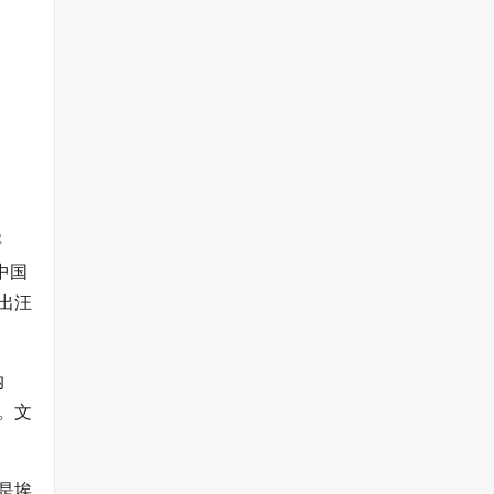
字
中国
出汪
纳
。文
是埃