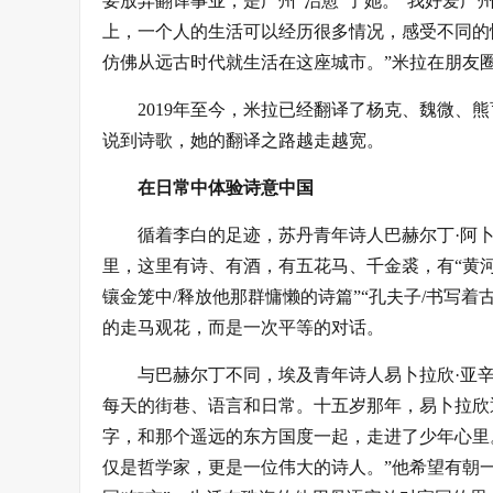
要放弃翻译事业，是广州“治愈”了她。“我好爱
上，一个人的生活可以经历很多情况，感受不同的
仿佛从远古时代就生活在这座城市。”米拉在朋友
2019年至今，米拉已经翻译了杨克、魏微、
说到诗歌，她的翻译之路越走越宽。
在日常中体验诗意中国
循着李白的足迹，苏丹青年诗人巴赫尔丁·阿
里，这里有诗、有酒，有五花马、千金裘，有“黄
镶金笼中/释放他那群慵懒的诗篇”“孔夫子/书写着
的走马观花，而是一次平等的对话。
与巴赫尔丁不同，埃及青年诗人易卜拉欣·亚辛
每天的街巷、语言和日常。十五岁那年，易卜拉欣
字，和那个遥远的东方国度一起，走进了少年心里
仅是哲学家，更是一位伟大的诗人。”他希望有朝