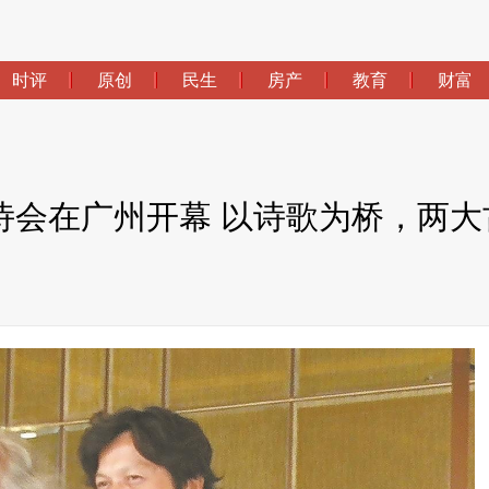
时评
原创
民生
房产
教育
财富
青春诗会在广州开幕 以诗歌为桥，两