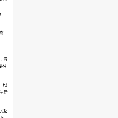
地
虔
，一
，鲁
精神
。她
学新
度想