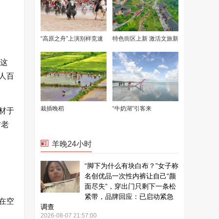
。这
人百
材于
古老
在空