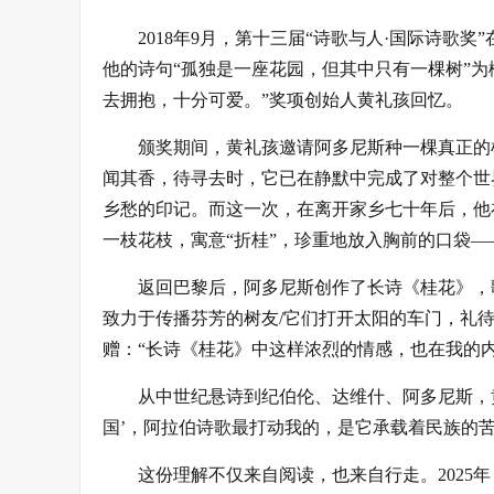
2018年9月，第十三届“诗歌与人·国际诗
他的诗句“孤独是一座花园，但其中只有一棵树”
去拥抱，十分可爱。”奖项创始人黄礼孩回忆。
颁奖期间，黄礼孩邀请阿多尼斯种一棵真正的
闻其香，待寻去时，它已在静默中完成了对整个世
乡愁的印记。而这一次，在离开家乡七十年后，他
一枝花枝，寓意“折桂”，珍重地放入胸前的口袋
返回巴黎后，阿多尼斯创作了长诗《桂花》，
致力于传播芬芳的树友/它们打开太阳的车门，礼
赠：“长诗《桂花》中这样浓烈的情感，也在我的内
从中世纪悬诗到纪伯伦、达维什、阿多尼斯，
国’，阿拉伯诗歌最打动我的，是它承载着民族的
这份理解不仅来自阅读，也来自行走。202