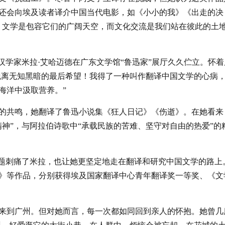
还会向埃及读者译介中国当代电影，如《小小的我》《出走的决
，文学是包容它们的广阔天空，而文化交流是我们站在彼此的土
汉学家米拉·艾哈迈德在广东文学馆“鲁迅家”展厅久久伫立。怀着
们脱离无知黑暗的最后希望！我得了一种叫作翻译中国文学的心病
海洋中汲取营养。”
的共鸣，她翻译了鲁迅小说集《狂人日记》《伤逝》。在她看来
神”，与阿拉伯诗歌中“承载民族的苦难、坚守对自由的热爱”的
问题刺痛了米拉，也让她更坚定地走在翻译和研究中国文学的路上
》等作品，分别获得埃及国家翻译中心青年翻译奖一等奖、《文
三次来到广州。但对她而言，每一次都如同回到亲人的怀抱。她曾几