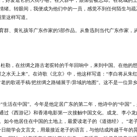
广州，好爱逛它的大街小巷。在人群中，烦恼会被忘却。在花城的
情绪。转眼间，我便成为他们中的一员，感觉不到任何陌生与疏
圈里这样写道。
熊育群、黄礼孩等广东作家的5部作品。从鲁迅到当代广东作家，
卜杜勒，在丝绸之路古老驼铃的千年回响中，来到中国。在他的
河之水天上来”。在诗歌《北京》中，他这样写道：“李白将从朱
古老的歌谣手稿/把丝绸之路铺展于/异域的地图”。这不是一位异
“生活在中国”。今年是他定居广东的第二年，他诗中的“中国”，
通过《西游记》和香港电影第一次接触中国文化。成龙、李小龙
。如今他居住在中国的土地上，最爱读老子的《道德经》。“老
一日能学会文言文，用最接近老子的语言，与他结成跨越千年的