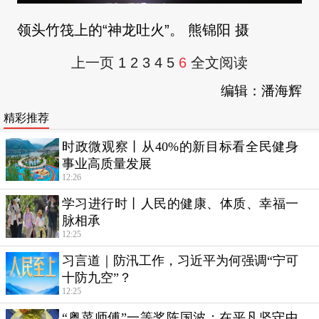
领头竹筏上的“神龙吐火”。 熊锦阳 摄
上一页
1
2
3
4
5
6
全文阅读
编辑：潘海辉
精彩推荐