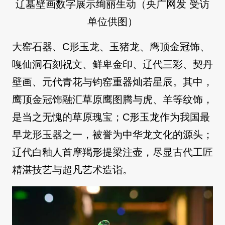
辽墓壁画数字展示绚丽生动（央广网发 受访
单位供图）
大窑石器、C形玉龙、玉猪龙、鹰顶金冠饰、
嘎仙洞石刻祝文、鲜卑金印、辽代三彩、契丹
壁画、元代青花与钧窑重器灿若星辰。其中，
鹰顶金冠饰融汇草原鹰图腾与虎、羊等纹饰，
是当之无愧的草原瑰宝；C形玉龙作为我国最
早龙形玉器之一，被誉为中华龙文化的源头；
辽代白釉人首摩羯形提梁注壶，尽显古代工匠
精湛技艺与超凡艺术造诣。