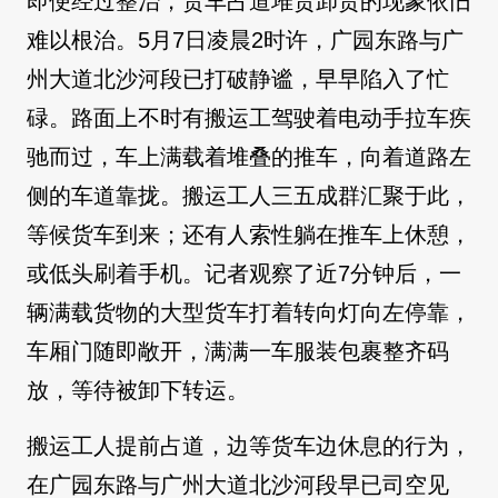
即便经过整治，货车占道堆货卸货的现象依旧
难以根治。5月7日凌晨2时许，广园东路与广
州大道北沙河段已打破静谧，早早陷入了忙
碌。路面上不时有搬运工驾驶着电动手拉车疾
驰而过，车上满载着堆叠的推车，向着道路左
侧的车道靠拢。搬运工人三五成群汇聚于此，
等候货车到来；还有人索性躺在推车上休憩，
或低头刷着手机。记者观察了近7分钟后，一
辆满载货物的大型货车打着转向灯向左停靠，
车厢门随即敞开，满满一车服装包裹整齐码
放，等待被卸下转运。
搬运工人提前占道，边等货车边休息的行为，
在广园东路与广州大道北沙河段早已司空见