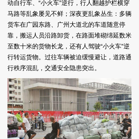
动自行车、“小火车”逆行，行人翻越护栏横穿
马路等乱象屡见不鲜；深夜更乱象丛生：多辆
货车在广园东路、广州大道北的车道随意停
靠，搬运人员沿路卸货，在路面堆砌绵延数米
至数十米的货物长龙，还有人驾驶“小火车”逆
行转运货物。过往车辆被迫缓慢避让，道路通
行秩序混乱，交通安全隐患突出。