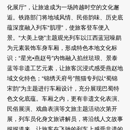
化展厅”，让旅途成为一场跨越时空的文化邂
逅。铁路部门将地域风情、民俗韵味、历史底
蕴深度融入列车“肌理”，使旅客登车便入
景。“大美上饶”主题观光列车以江西蓝冠噪鹛
为元素装饰车身车厢，形成特色本地文化标
识；“星光•燕赵号”内饰融入掐丝珐琅、景泰
蓝等非遗工艺元素，让旅客沉浸式感受燕赵地
域文化特色；“锦绣天府号”熊猫专列以“蜀锦
宋韵”为主题进行车厢设计，充分展现巴蜀特
色文化底蕴。车厢之内，更有非遗文化表演、
民俗展演、戏曲表演等文旅主题活动次第开
展，列车员化身文旅讲解员，将沿线人文故事
娓娓道来，让旅客在飞驰的列车上感受非遗的