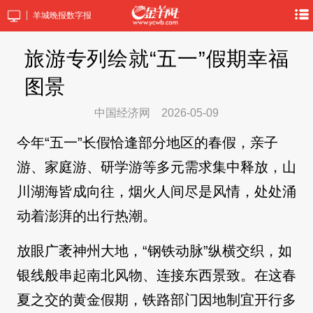
羊城晚报数字报
旅游专列绘就“五一”假期幸福
图景
中国经济网
2026-05-09
今年“五一”长假恰逢部分地区的春假，亲子
游、家庭游、研学游等多元需求集中释放，山
川湖海皆成向往，烟火人间尽是风情，处处涌
动着澎湃的出行热潮。
放眼广袤神州大地，“钢铁动脉”纵横交织，如
银线般串起南北风物、连接东西景致。在这春
夏之交的黄金假期，铁路部门因地制宜开行多