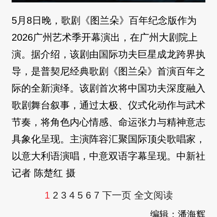
5月8日晚，歌剧《图兰朵》百年纪念版作为
2026广州艺术季开幕演出，在广州大剧院上
演。据介绍，该剧由国际功夫巨星成龙跨界执
导，是普契尼经典歌剧《图兰朵》首演百年之
际的全新演绎。该剧首次将中国功夫深度融入
歌剧舞台叙事，通过太极、仪式化动作与武术
节奏，将角色内心情感、命运张力与精神意志
具象化呈现。主演阵容汇聚国际顶尖歌唱家，
以意大利语演唱，中意双语字幕呈现。中新社
记者 陈楚红 摄
1
2
3
4
5
6
7
下一页
全文阅读
编辑：潘海辉