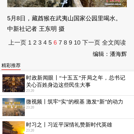
5月8日，藏酋猴在武夷山国家公园里喝水。
中新社记者 王东明 摄
上一页
1
2
3
4
5
6
7
8
9
10
下一页
全文阅读
编辑：潘海辉
精彩推荐