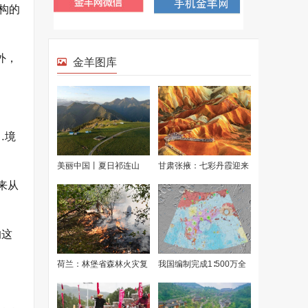
构的
外，
…境
来从
的这