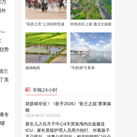
5万
国外
”一
需
趋势
德兰
丁美
播专
一键