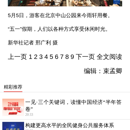
5月5日，游客在北京中山公园来今雨轩用餐。
“五一”假期，人们以各种方式享受休闲时光。
新华社记者 邢广利 摄
上一页
1
2
3
4
5
6
7
8
9
下一页
全文阅读
编辑：束孟卿
精彩推荐