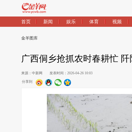
首页
新闻
娱乐
体育
视频
金羊图库
广西侗乡抢抓农时春耕忙 阡
来源：中新网
发表时间：2026-04-26 10:03
分享到