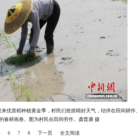
村迎来优质稻种植黄金季，村民们抢抓晴好天气，结伴在田间耕作
的春耕画卷。图为村民在田间劳作。龚普康 摄
5
6
7
8
下一页
全文阅读