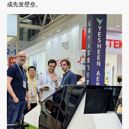
成先发壁垒。