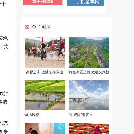
“十
党领
，党
政治
事成
忍态
换来