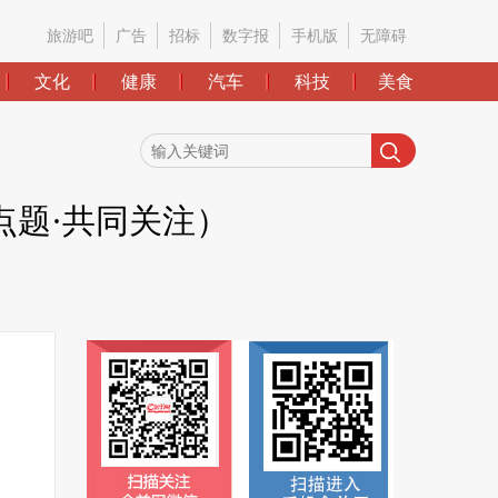
旅游吧
广告
招标
数字报
手机版
无障碍
文化
健康
汽车
科技
美食
题·共同关注）