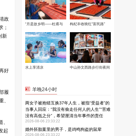
清政
求；
创新
再好
部履
重、
道、
发起