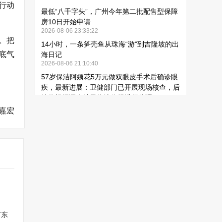
行动
。把
底气
嘉宏