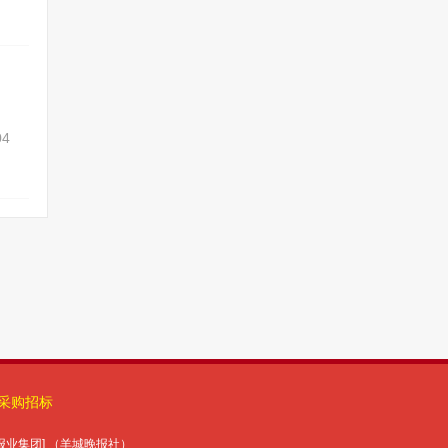
采购招标
报报业集团] （羊城晚报社）