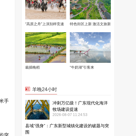
米手
。
的突