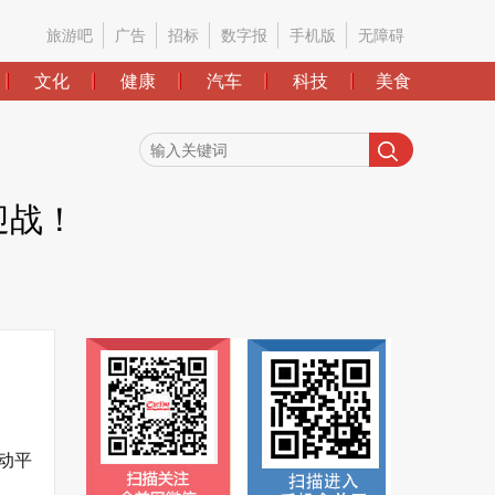
旅游吧
广告
招标
数字报
手机版
无障碍
文化
健康
汽车
科技
美食
迎战！
移动平