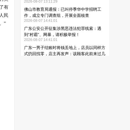
了有
亿人民
。”