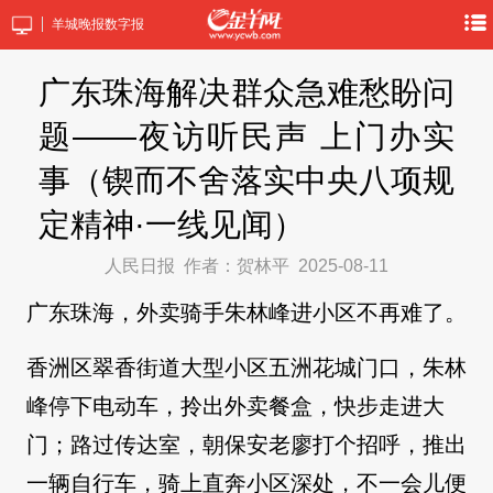
羊城晚报数字报
广东珠海解决群众急难愁盼问
题——夜访听民声 上门办实
事（锲而不舍落实中央八项规
定精神·一线见闻）
人民日报
作者：贺林平
2025-08-11
广东珠海，外卖骑手朱林峰进小区不再难了。
香洲区翠香街道大型小区五洲花城门口，朱林
峰停下电动车，拎出外卖餐盒，快步走进大
门；路过传达室，朝保安老廖打个招呼，推出
一辆自行车，骑上直奔小区深处，不一会儿便