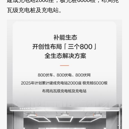
建成充电站2000座，极充桩6000根，布局兆
瓦级充电桩及充电站。