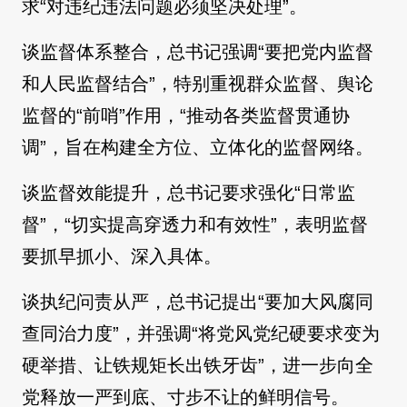
求“对违纪违法问题必须坚决处理”。
谈监督体系整合，总书记强调“要把党内监督
和人民监督结合”，特别重视群众监督、舆论
监督的“前哨”作用，“推动各类监督贯通协
调”，旨在构建全方位、立体化的监督网络。
谈监督效能提升，总书记要求强化“日常监
督”，“切实提高穿透力和有效性”，表明监督
要抓早抓小、深入具体。
谈执纪问责从严，总书记提出“要加大风腐同
查同治力度”，并强调“将党风党纪硬要求变为
硬举措、让铁规矩长出铁牙齿”，进一步向全
党释放一严到底、寸步不让的鲜明信号。