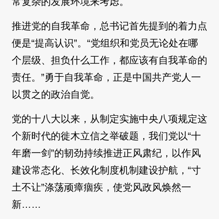
常复杂的发展环境来考虑。
推进党的自我革命，总书记首先提到的着力点
便是“提高认识”。“党组织和党员无论处在哪
个层级、担负什么工作，都应该有自我革命的
责任。”勇于自我革命，正是中国共产党人一
以贯之的政治自觉。
党的十八大以来，从制定实施中央八项规定这
个新时代的徙木立信之举破题，我们党以“十
年磨一剑”的韧劲持续推进正风肃纪，以作风
建设常态化、长效化制度机制建设护航，“寸
土不让”涤荡顽瘴痼疾，使党风政风焕然一
新……