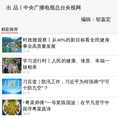
出 品丨中央广播电视总台央视网
编辑：邬嘉宏
精彩推荐