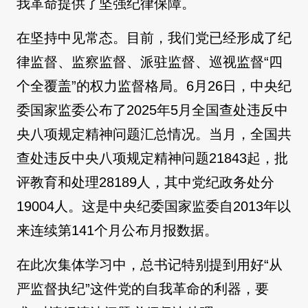
我革命提供了坚强纪律保障。
在坚持中见常态。目前，我们党已经形成了纪
律监督、监察监督、派驻监督、巡视监督“四
个全覆盖”的权力监督格局。6月26日，中央纪
委国家监委公布了2025年5月全国查处违反中
央八项规定精神问题汇总情况。当月，全国共
查处违反中央八项规定精神问题21843起，批
评教育和处理28189人，其中党纪政务处分
19004人。这是中央纪委国家监委自2013年以
来连续第141个月公布月报数据。
在此次集体学习中，总书记特别提到用好“从
严监督执纪”这件党的自我革命的利器，要