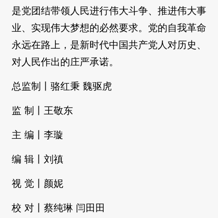
是党团结带领人民进行伟大斗争、推进伟大事
业、实现伟大梦想的必然要求。党的自我革命
永远在路上，是新时代中国共产党人对历史、
对人民作出的庄严承诺。
总监制丨骆红秉 魏驱虎
监 制丨王敬东
主 编丨李璇
编 辑丨刘禛
视 觉丨颜妮
校 对丨蔡纯琳 闫田田