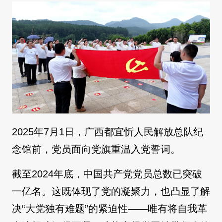
2025年7月1日，广西都宜忻人民解放总队纪
念馆前，党员面向党旗重温入党誓词。
截至2024年底，中国共产党党员总数已突破
一亿名。这既体现了党的凝聚力，也凸显了解
决“大党独有难题”的紧迫性——唯有将自我革